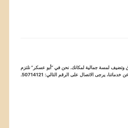
ق وتضيف لمسة جمالية لمكانك. نحن في “أبو عسكر” نلتزم
بتنفيذ أعمال الصباغة والديكور بأعلى مستويات الاحترافية والجودة التي لا تقارن. للحصول على استشارة مجانية ومعرفة المزيد عن خدماتنا، يرجى الاتصال على الرقم التالي: 50714121.