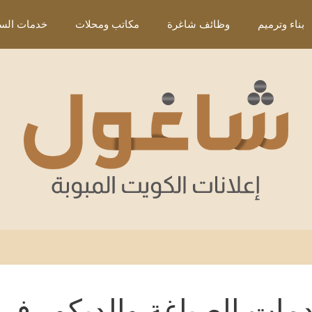
بناء وترميم
وظائف شاغرة
مكاتب ومحلات
خدمات السي
مات الصباغة والديكور في