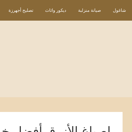
نتقل
شاغول
صيانة منزلبة
ديكور واثاث
تصليح أجهرزة
لى
لمحتوى
اصباغ الأزرق أفضل خد