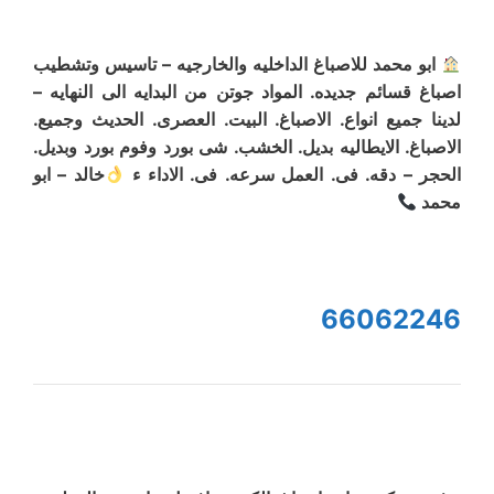
ابو محمد للاصباغ الداخليه والخارجيه – تاسيس وتشطيب
اصباغ قسائم جديده. المواد جوتن من البدايه الى النهايه –
لدينا جميع انواع. الاصباغ. البيت. العصرى. الحديث وجميع.
الاصباغ. الايطاليه بديل. الخشب. شى بورد وفوم بورد وبديل.
الحجر – دقه. فى. العمل سرعه. فى. الاداء ء
خالد – ابو
محمد
66062246