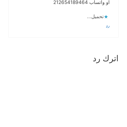
او واتساب 212654189464
تحميل...
رد
اترك رد