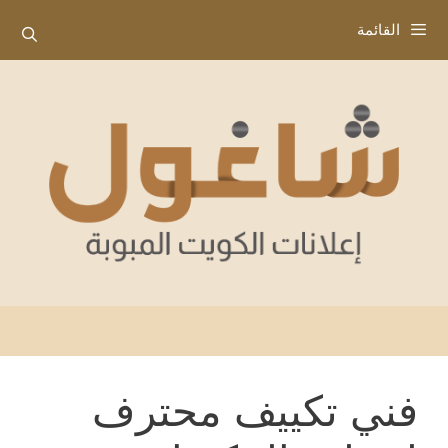
نتقل
القائمة
لى
لمحتوى
فني تكييف محترف