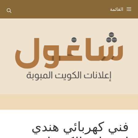
نتقل
القائمة
لى
لمحتوى
فني كهربائي هندي