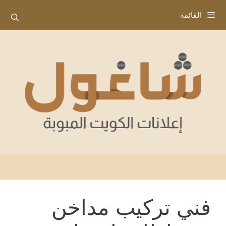
نتقل
القائمة
لى
لمحتوى
فني تركيب مداخن