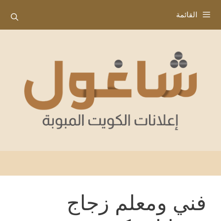
نتقل
القائمة
لى
لمحتوى
فني ومعلم زجاج