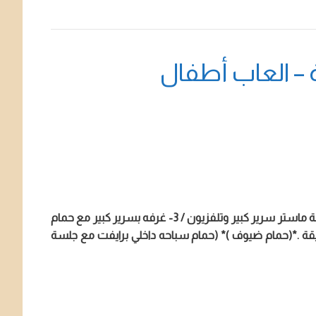
للايجار جاخور في كبد – يتكون من: (4 غرف نوم مع كامل اكسسوراتهم + غرفة للعاملة / 1- غرفه ماستر سرير كبير و تلفزيون / 2- غرفة ماستر سرير كبير وتلفزيون / 3- غرفه بسرير كبير مع حمام
دوانية )مطله على الحديقة .*(حمام ضيوف )* (حمام سباحه داخلي برايفت مع جلسة