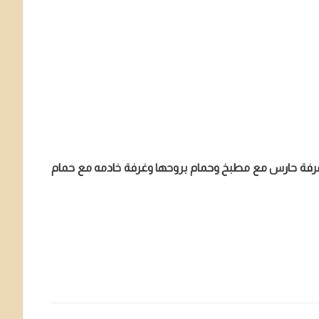
مام – مفروش تشطيب سوبر ديلوكس – يوجد غرفة حارس مع مطبخ وحمام بروحها وغرفة خادمه مع حمام