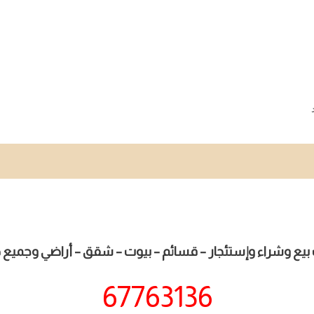
بيع وشراء وإستئجار – قسائم – بيوت – شقق – أراضي وجميع خ
67763136