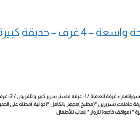
ة كبيرة – العاب أطفال
ل مقابل الغرفة / 4-غرفة تتكون من 3 أسرة / 5- غرفة عاملات بسريرين *(مطبخ )مجهز بالكامل *(
ة * (مواقف خاصه) للزوار * العاب للأطفال