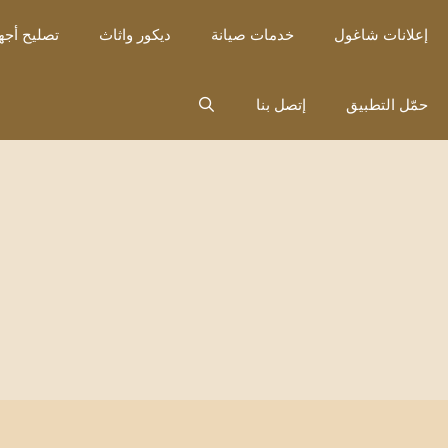
نتقل
إعلانات شاغول
خدمات صيانة
ديكور واثاث
تصليح أجه
لى
لمحتوى
حمّل التطبيق
إتصل بنا