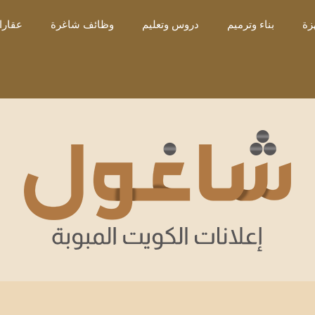
زة
بناء وترميم
دروس وتعليم
وظائف شاغرة
عقارا