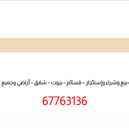
بيع وشراء وإستئجار – قسائم – بيوت – شقق – أراضي وجميع خ
67763136