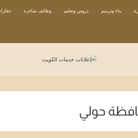
ة
بناء وترميم
دروس وتعليم
وظائف شاغرة
عقارات
فظة حولي