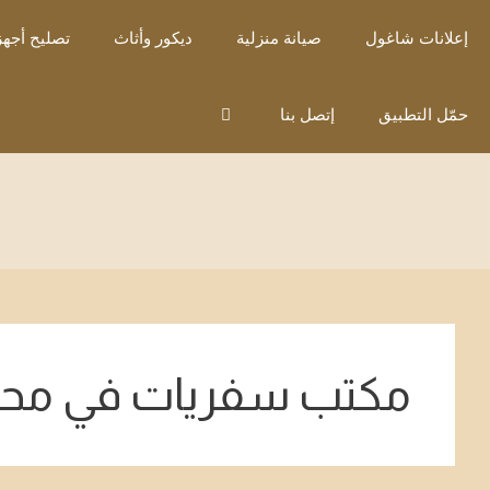
نتقل
إعلانات شاغول
صيانة منزلية
ديكور وأثاث
تصليح أجهز
لى
لمحتوى
حمّل التطبيق
إتصل بنا
مكتب سفريات في محا