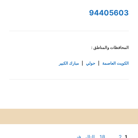
94405603
المحافظات والمناطق :
الكويت العاصمة
|
حولي
|
مبارك الكبير
Page
Page
Page
1
2
…
18
التالي
→