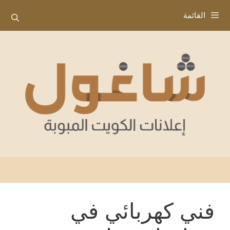
نتقل
القائمة
لى
لمحتوى
فني كهربائي في