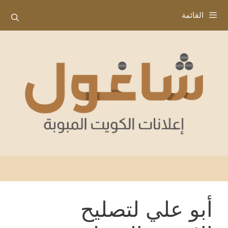
نتقل
القائمة
لى
لمحتوى
أبو علي لتصليح