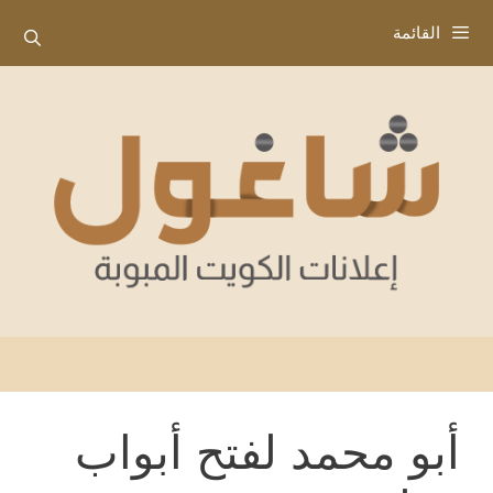
نتقل
القائمة
لى
لمحتوى
أبو محمد لفتح أبواب