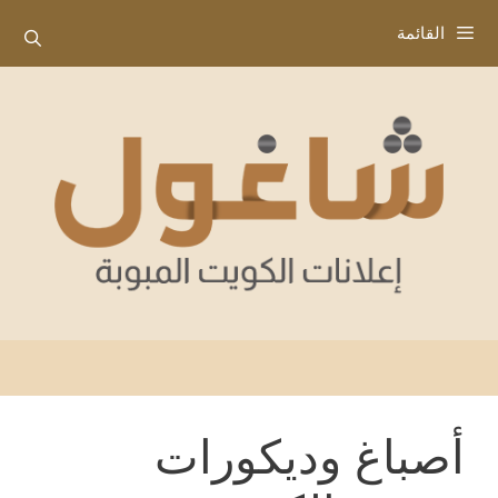
نتقل
القائمة
لى
لمحتوى
أصباغ وديكورات