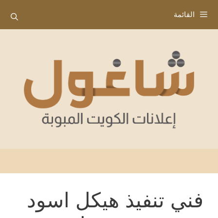
نتقل
القائمة
لى
لمحتوى
فني تنفيذ هيكل اسود