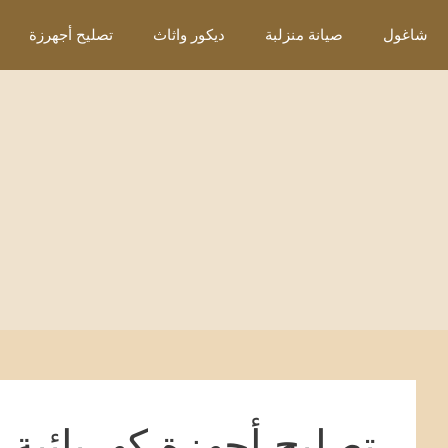
نتقل
شاغول
صيانة منزلبة
ديكور واثاث
تصليح أجهرزة
لى
لمحتوى
تصليح أجهزة كهربائية 