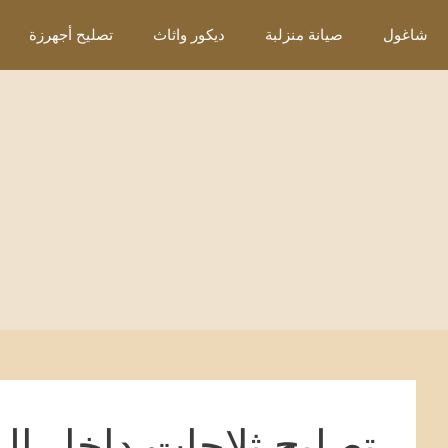
نتقل
شاغول
صيانة منزلبة
ديكور واثاث
تصليح أجهرزة
لى
لمحتوى
تصليح ثلاجات داخل ال