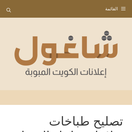
نتقل
القائمة
لى
لمحتوى
تصليح طباخات