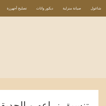
نتقل
شاغول
صيانة منزلبة
ديكور واثاث
تصليح أجهرزة
لى
لمحتوى
تنسيق زراعه و الحديق