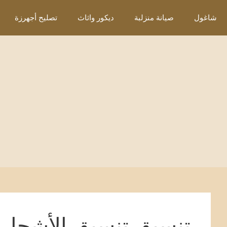
نتقل
شاغول
صيانة منزلبة
ديكور واثاث
تصليح أجهرزة
لى
لمحتوى
تنسيق تنسيق الأشجار 