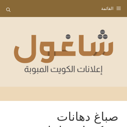
نتقل
القائمة
لى
لمحتوى
صباغ دهانات