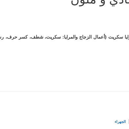
يا سكريت (أعمال الزجاج والمرايا: سكريت، شطف، كسر حرف، رش 
الجهراء