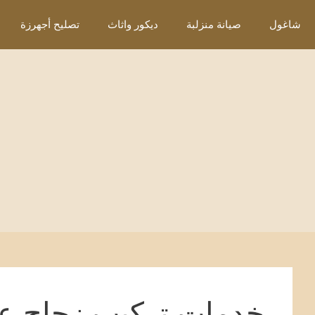
نتقل
شاغول
صيانة منزلبة
ديكور واثاث
تصليح أجهرزة
لى
لمحتوى
خدمات تركيب زجاج عا