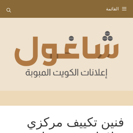
نتقل
القائمة
لى
لمحتوى
فنين تكييف مركزي