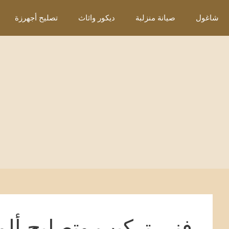
نتقل
شاغول
صيانة منزلبة
ديكور واثاث
تصليح أجهرزة
لى
لمحتوى
فني تركيب وتصليح ألم