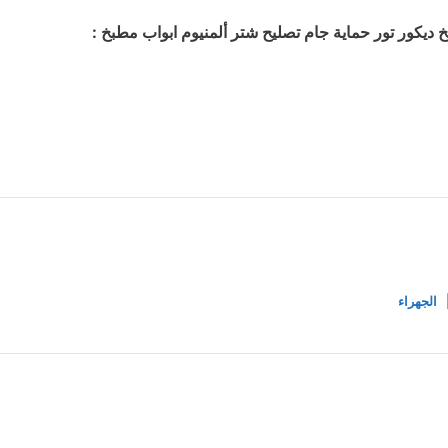
 دیکور تور حمایة جام تصلیح شتر ألمنيوم ابواب مطبخ :
الجهراء