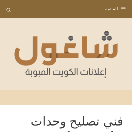
نتقل
القائمة
لى
لمحتوى
فني تصليح وحدات