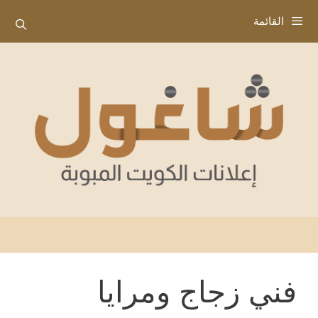
نتقل
القائمة
لى
لمحتوى
فني زجاج ومرايا