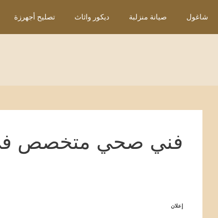
نتقل
شاغول
صيانة منزلبة
ديكور واثاث
تصليح أجهرزة
لى
لمحتوى
فني صحي متخصص في ت
إعلان