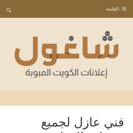
نتقل
القائمة
لى
لمحتوى
فني عازل لجميع