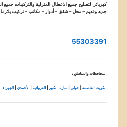
كهربائي لتصليح جميع الاعطال المنزلية والتركيبات جميع الت
جديد وقديم – محل – شقق – أدوار – مكاتب – تركيب بلازما – ستائر – رف ايكيا – ثريا – سبوت
55303391
المحافظات والمناطق :
الكويت العاصمة
|
حولي
|
مبارك الكبير
|
الفروانية
|
الأحمدي
|
الجهراء