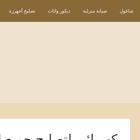
نتقل
شاغول
صيانة منزلبة
ديكور واثاث
تصليح أجهرزة
لى
لمحتوى
كهربائي لتصليح جميع ا