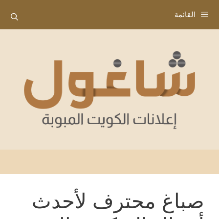
نتقل
القائمة
لى
لمحتوى
صباغ محترف لأحدث