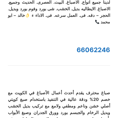
لدينا جميع انواع. الاصباغ. البيت. العصرى. الحديث وجميع.
الاصباغ. الايطاليه بديل. الخشب. شى بورد وفوم بورد وبديل.
الحجر – دقه. فى. العمل سرعه. فى. الاداء ء
خالد – ابو
محمد
66062246
صباغ محترف يقدم أحدث أعمال الأصباغ في الكويت مع
خصم 20% ودقة عالية في التنفيذ باستخدام صبغ كويتي
أصلي خشن وناعم ومطفي ولامع مع تركيب بديل الخشب
وبديل الرخام والجبسم بورد وورق الجدران وصبغ الأبواب