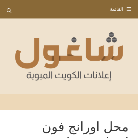
نتقل
القائمة
لى
لمحتوى
محل اورانج فون