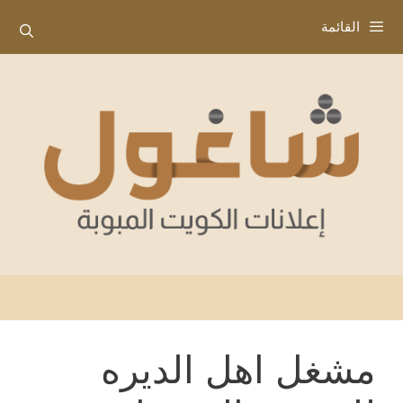
نتقل
القائمة
لى
لمحتوى
مشغل اهل الديره