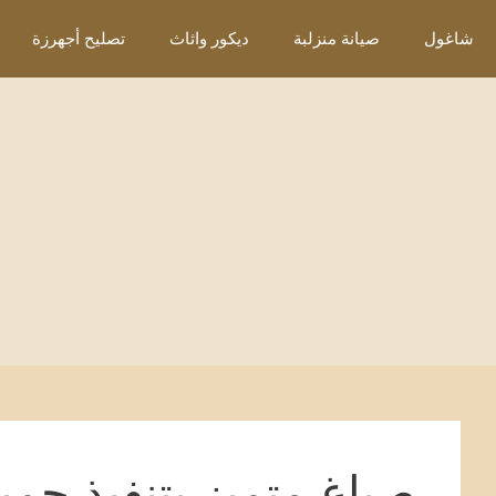
نتقل
شاغول
صيانة منزلبة
ديكور واثاث
تصليح أجهرزة
لى
لمحتوى
صباغ متميز بتنفيذ جمي