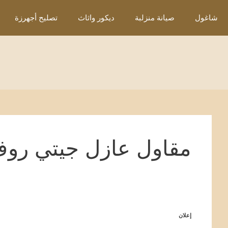
نتقل
شاغول
صيانة منزلبة
ديكور واثاث
تصليح أجهرزة
لى
لمحتوى
مقاول عازل جيتي روف
إعلان