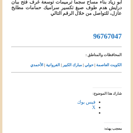
أبو زياد بناء مساح سجما ترميمات توسعة غرف فتح ببان
درايش هدم طوف صبغ تكسير سراميك حمامات مطابخ
عازل، للتواصل من خلال الرقم التالي
96767047
المحافظات والمناطق :
الكويت العاصمة
|
حولي
|
مبارك الكبير
|
الفروانية
|
الأحمدي
شارك هذا الموضوع:
فيس بوك
X
معجب بهذه: