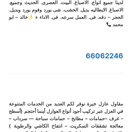
لدينا جميع انواع. الاصباغ. البيت. العصرى. الحديث وجميع.
الاصباغ. الايطاليه بديل. الخشب. شى بورد وفوم بورد وبديل.
الحجر – دقه. فى. العمل سرعه. فى. الاداء ء
خالد – ابو
محمد
66062246
مقاول عازل خبرة نوفر لكم العديد من الخدمات المتنوعة
في العزل عبر تركيب أجود أنواع العوازل أينما أحتجم (أسطح
– غرف –حمامات – مطابخ – حمامات سباحة –– سرداب –
معالجة تشققات السكريت – انتفاخ الكاشي والرطوبة )