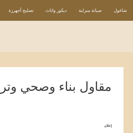
نتقل
شاغول
صيانة منزلبة
ديكور واثاث
تصليح أجهرزة
لى
لمحتوى
مقاول بناء وصحي وترم
إعلان