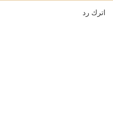
اترك رد