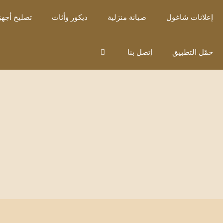
نتقل
إعلانات شاغول
صيانة منزلية
ديكور وأثاث
تصليح أجهز
لى
لمحتوى
حمّل التطبيق
إتصل بنا