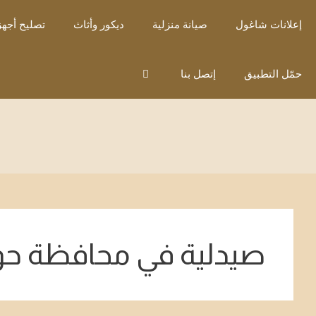
نتقل
إعلانات شاغول
صيانة منزلية
ديكور وأثاث
تصليح أجهز
لى
لمحتوى
حمّل التطبيق
إتصل بنا
صيدلية في محافظة حو